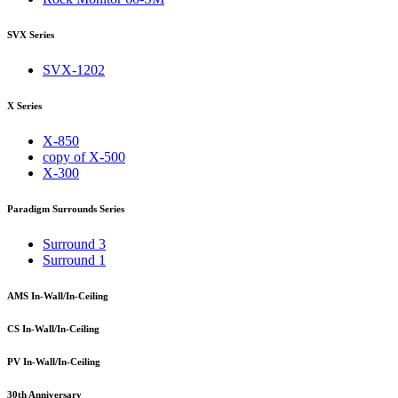
SVX Series
SVX-1202
X Series
X-850
copy of X-500
X-300
Paradigm Surrounds Series
Surround 3
Surround 1
AMS In-Wall/In-Ceiling
CS In-Wall/In-Ceiling
PV In-Wall/In-Ceiling
30th Anniversary