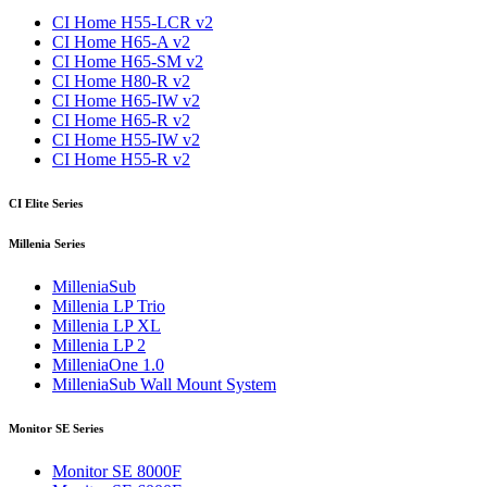
CI Home H55-LCR v2
CI Home H65-A v2
CI Home H65-SM v2
CI Home H80-R v2
CI Home H65-IW v2
CI Home H65-R v2
CI Home H55-IW v2
CI Home H55-R v2
CI Elite Series
Millenia Series
MilleniaSub
Millenia LP Trio
Millenia LP XL
Millenia LP 2
MilleniaOne 1.0
MilleniaSub Wall Mount System
Monitor SE Series
Monitor SE 8000F