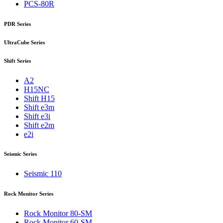
PCS-80R
PDR Series
UltraCube Series
Shift Series
A2
H15NC
Shift H15
Shift e3m
Shift e3i
Shift e2m
e2i
Seismic Series
Seismic 110
Rock Monitor Series
Rock Monitor 80-SM
Rock Monitor 60-SM