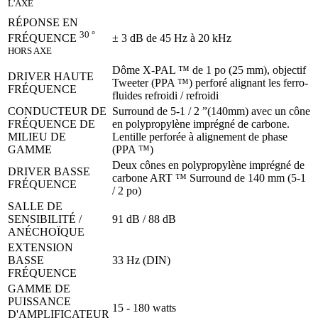
L'AXE
RÉPONSE EN
30 °
± 3 dB de 45 Hz à 20 kHz
FRÉQUENCE
HORS AXE
Dôme X-PAL ™ de 1 po (25 mm), objectif
DRIVER HAUTE
Tweeter (PPA ™) perforé alignant les ferro-
FRÉQUENCE
fluides refroidi / refroidi
CONDUCTEUR DE
Surround de 5-1 / 2 ”(140mm) avec un cône
FRÉQUENCE DE
en polypropylène imprégné de carbone.
MILIEU DE
Lentille perforée à alignement de phase
GAMME
(PPA ™)
Deux cônes en polypropylène imprégné de
DRIVER BASSE
carbone ART ™ Surround de 140 mm (5-1
FRÉQUENCE
/ 2 po)
SALLE DE
SENSIBILITÉ /
91 dB / 88 dB
ANÉCHOÏQUE
EXTENSION
BASSE
33 Hz (DIN)
FRÉQUENCE
GAMME DE
PUISSANCE
15 - 180 watts
D'AMPLIFICATEUR