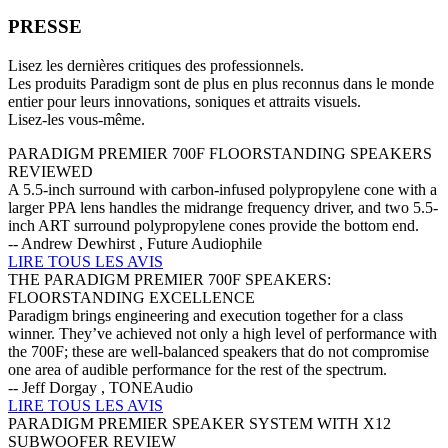
PRESSE
Lisez les dernières critiques des professionnels.
Les produits Paradigm sont de plus en plus reconnus dans le monde
entier pour leurs innovations, soniques et attraits visuels.
Lisez-les vous-même.
PARADIGM PREMIER 700F FLOORSTANDING SPEAKERS
REVIEWED
A 5.5-inch surround with carbon-infused polypropylene cone with a
larger PPA lens handles the midrange frequency driver, and two 5.5-
inch ART surround polypropylene cones provide the bottom end.
-- Andrew Dewhirst , Future Audiophile
LIRE TOUS LES AVIS
THE PARADIGM PREMIER 700F SPEAKERS:
FLOORSTANDING EXCELLENCE
Paradigm brings engineering and execution together for a class
winner. They’ve achieved not only a high level of performance with
the 700F; these are well-balanced speakers that do not compromise
one area of audible performance for the rest of the spectrum.
-- Jeff Dorgay , TONEAudio
LIRE TOUS LES AVIS
PARADIGM PREMIER SPEAKER SYSTEM WITH X12
SUBWOOFER REVIEW