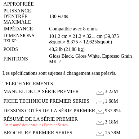
APPROPRIÉE
PUISSANCE
D'ENTRÉE
130 watts
MAXIMALE
IMPÉDANCE
Compatible avec 8 ohms
DIMENSIONS
101,2 cm × 21,2 × 32,1 cm (39,875
HXLXP
&quot;× 8,375 × 12,625&quot;)
POIDS
48,2 lb (21,88 kg)
Gloss Black, Gloss White, Espresso Grain
FINITIONS
MK 2
Les spécifications sont sujettes à changement sans préavis.
TELECHARGEMENTS
MANUEL DE LA SÉRIE PREMIER
3.22M
FICHE TECHNIQUE PREMIER SERIES
1.68M
DESSINS COTÉS DE LA SÉRIE PREMIER
937.85k
RÉSUMÉ DE LA SÉRIE PREMIER
3.18M
Un résumé des critiques Premier Series.
BROCHURE PREMIER SERIES
15.38M