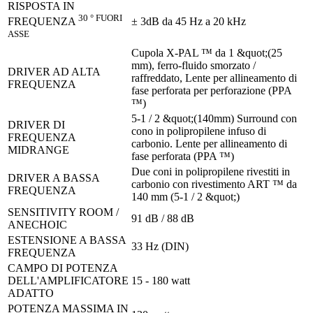
RISPOSTA IN
30 ° FUORI
± 3dB da 45 Hz a 20 kHz
FREQUENZA
ASSE
Cupola X-PAL ™ da 1 &quot;(25
mm), ferro-fluido smorzato /
DRIVER AD ALTA
raffreddato, Lente per allineamento di
FREQUENZA
fase perforata per perforazione (PPA
™)
5-1 / 2 &quot;(140mm) Surround con
DRIVER DI
cono in polipropilene infuso di
FREQUENZA
carbonio. Lente per allineamento di
MIDRANGE
fase perforata (PPA ™)
Due coni in polipropilene rivestiti in
DRIVER A BASSA
carbonio con rivestimento ART ™ da
FREQUENZA
140 mm (5-1 / 2 &quot;)
SENSITIVITY ROOM /
91 dB / 88 dB
ANECHOIC
ESTENSIONE A BASSA
33 Hz (DIN)
FREQUENZA
CAMPO DI POTENZA
DELL'AMPLIFICATORE
15 - 180 watt
ADATTO
POTENZA MASSIMA IN