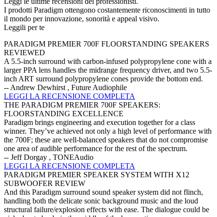
Leggi le ultime recensioni dei professionisti.
I prodotti Paradigm ottengono costantemente riconoscimenti in tutto
il mondo per innovazione, sonorità e appeal visivo.
Leggili per te
PARADIGM PREMIER 700F FLOORSTANDING SPEAKERS
REVIEWED
A 5.5-inch surround with carbon-infused polypropylene cone with a
larger PPA lens handles the midrange frequency driver, and two 5.5-
inch ART surround polypropylene cones provide the bottom end.
-- Andrew Dewhirst , Future Audiophile
LEGGI LA RECENSIONE COMPLETA
THE PARADIGM PREMIER 700F SPEAKERS:
FLOORSTANDING EXCELLENCE
Paradigm brings engineering and execution together for a class
winner. They’ve achieved not only a high level of performance with
the 700F; these are well-balanced speakers that do not compromise
one area of audible performance for the rest of the spectrum.
-- Jeff Dorgay , TONEAudio
LEGGI LA RECENSIONE COMPLETA
PARADIGM PREMIER SPEAKER SYSTEM WITH X12
SUBWOOFER REVIEW
And this Paradigm surround sound speaker system did not flinch,
handling both the delicate sonic background music and the loud
structural failure/explosion effects with ease. The dialogue could be