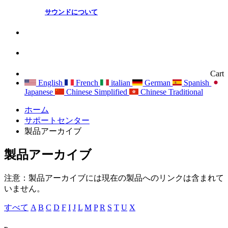
サウンドについて
Cart
English
French
italian
German
Spanish
Japanese
Chinese Simplified
Chinese Traditional
ホーム
サポートセンター
製品アーカイブ
製品アーカイブ
注意：製品アーカイブには現在の製品へのリンクは含まれて
いません。
すべて
A
B
C
D
F
I
J
L
M
P
R
S
T
U
X