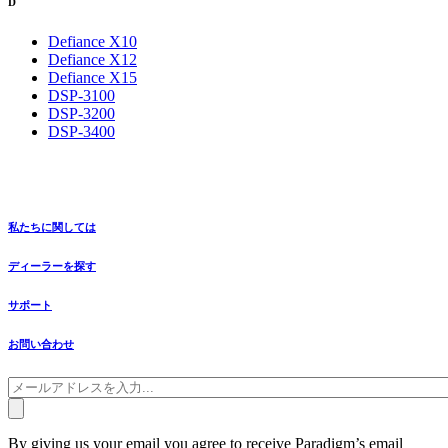
D
Defiance X10
Defiance X12
Defiance X15
DSP-3100
DSP-3200
DSP-3400
私たちに関しては
ディーラーを探す
サポート
お問い合わせ
By giving us your email you agree to receive Paradigm’s email