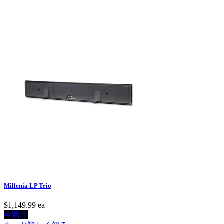
Millenia LP Trio
$1,149.99
ea
今買う