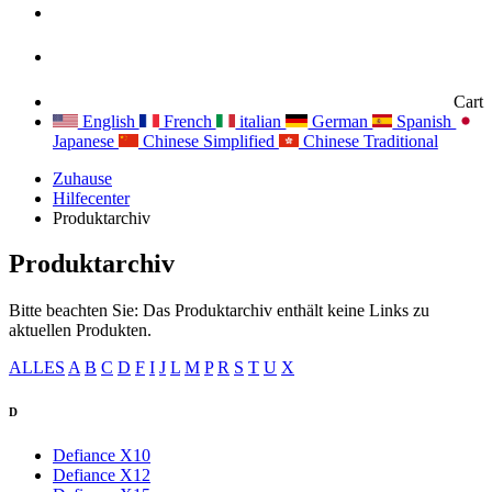
Cart
English
French
italian
German
Spanish
Japanese
Chinese Simplified
Chinese Traditional
Zuhause
Hilfecenter
Produktarchiv
Produktarchiv
Bitte beachten Sie: Das Produktarchiv enthält keine Links zu
aktuellen Produkten.
ALLES
A
B
C
D
F
I
J
L
M
P
R
S
T
U
X
D
Defiance X10
Defiance X12