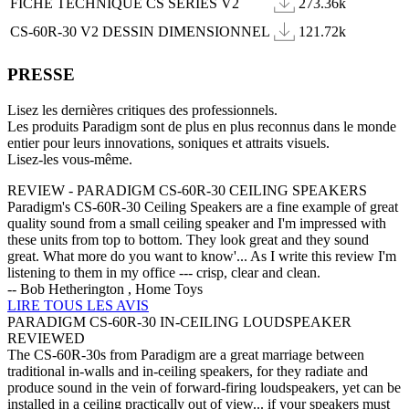
FICHE TECHNIQUE CS SERIES V2
273.36k
CS-60R-30 V2 DESSIN DIMENSIONNEL
121.72k
PRESSE
Lisez les dernières critiques des professionnels.
Les produits Paradigm sont de plus en plus reconnus dans le monde
entier pour leurs innovations, soniques et attraits visuels.
Lisez-les vous-même.
REVIEW - PARADIGM CS-60R-30 CEILING SPEAKERS
Paradigm's CS-60R-30 Ceiling Speakers are a fine example of great
quality sound from a small ceiling speaker and I'm impressed with
these units from top to bottom. They look great and they sound
great. What more do you want to know'... As I write this review I'm
listening to them in my office --- crisp, clear and clean.
-- Bob Hetherington , Home Toys
LIRE TOUS LES AVIS
PARADIGM CS-60R-30 IN-CEILING LOUDSPEAKER
REVIEWED
The CS-60R-30s from Paradigm are a great marriage between
traditional in-walls and in-ceiling speakers, for they radiate and
produce sound in the vein of forward-firing loudspeakers, yet can be
installed in a ceiling practically out of view... if your speakers must