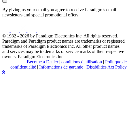
By giving us your email you agree to receive Paradigm’s email
newsletters and special promotional offers.
© 1982 - 2026 by Paradigm Electronics Inc. All rights reserved.
Paradigm and Paradigm product names are trademarks or registered
trademarks of Paradigm Electronics Inc. All other product names
and services may be trademarks or service marks of their respective
owners. Paradigm Electronics Inc.
Become a Dealer
|
conditions d'utilisation
|
Politique de
confidentialité
|
Informations de garantie
|
Disabilities Act Policy