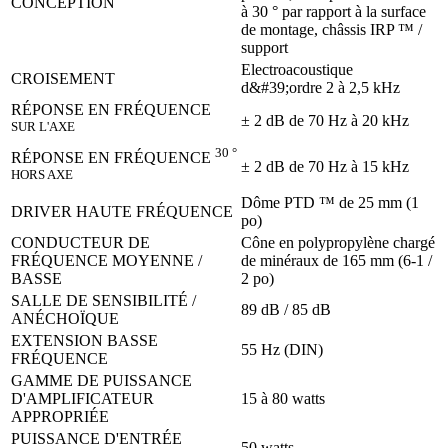
CONCEPTION
à 30 ° par rapport à la surface
de montage, châssis IRP ™ /
support
Electroacoustique
CROISEMENT
d&#39;ordre 2 à 2,5 kHz
RÉPONSE EN FRÉQUENCE
± 2 dB de 70 Hz à 20 kHz
SUR L'AXE
30 °
RÉPONSE EN FRÉQUENCE
± 2 dB de 70 Hz à 15 kHz
HORS AXE
Dôme PTD ™ de 25 mm (1
DRIVER HAUTE FRÉQUENCE
po)
CONDUCTEUR DE
Cône en polypropylène chargé
FRÉQUENCE MOYENNE /
de minéraux de 165 mm (6-1 /
BASSE
2 po)
SALLE DE SENSIBILITÉ /
89 dB / 85 dB
ANÉCHOÏQUE
EXTENSION BASSE
55 Hz (DIN)
FRÉQUENCE
GAMME DE PUISSANCE
D'AMPLIFICATEUR
15 à 80 watts
APPROPRIÉE
PUISSANCE D'ENTRÉE
50 watts