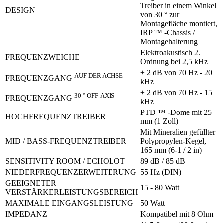
Treiber in einem Winkel
DESIGN
von 30 ° zur
Montagefläche montiert,
IRP ™ -Chassis /
Montagehalterung
Elektroakustisch 2.
FREQUENZWEICHE
Ordnung bei 2,5 kHz
± 2 dB von 70 Hz - 20
AUF DER ACHSE
FREQUENZGANG
kHz
± 2 dB von 70 Hz - 15
30 ° OFF-AXIS
FREQUENZGANG
kHz
PTD ™ -Dome mit 25
HOCHFREQUENZTREIBER
mm (1 Zoll)
Mit Mineralien gefüllter
MID / BASS-FREQUENZTREIBER
Polypropylen-Kegel,
165 mm (6-1 / 2 in)
SENSITIVITY ROOM / ECHOLOT
89 dB / 85 dB
NIEDERFREQUENZERWEITERUNG
55 Hz (DIN)
GEEIGNETER
15 - 80 Watt
VERSTÄRKERLEISTUNGSBEREICH
MAXIMALE EINGANGSLEISTUNG
50 Watt
IMPEDANZ
Kompatibel mit 8 Ohm