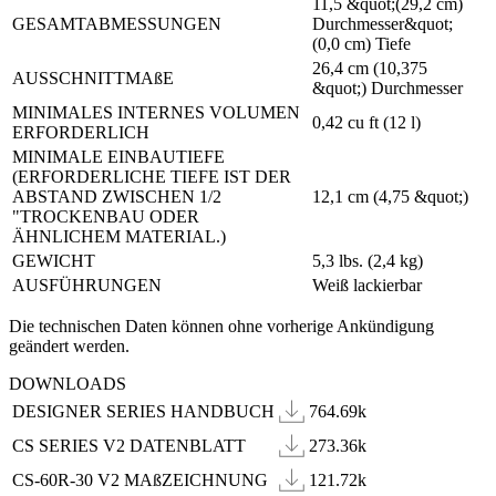
11,5 &quot;(29,2 cm)
GESAMTABMESSUNGEN
Durchmesser&quot;
(0,0 cm) Tiefe
26,4 cm (10,375
AUSSCHNITTMAßE
&quot;) Durchmesser
MINIMALES INTERNES VOLUMEN
0,42 cu ft (12 l)
ERFORDERLICH
MINIMALE EINBAUTIEFE
(ERFORDERLICHE TIEFE IST DER
ABSTAND ZWISCHEN 1/2
12,1 cm (4,75 &quot;)
"TROCKENBAU ODER
ÄHNLICHEM MATERIAL.)
GEWICHT
5,3 lbs. (2,4 kg)
AUSFÜHRUNGEN
Weiß lackierbar
Die technischen Daten können ohne vorherige Ankündigung
geändert werden.
DOWNLOADS
DESIGNER SERIES HANDBUCH
764.69k
CS SERIES V2 DATENBLATT
273.36k
CS-60R-30 V2 MAßZEICHNUNG
121.72k