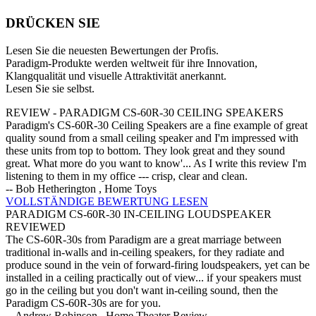
DRÜCKEN SIE
Lesen Sie die neuesten Bewertungen der Profis.
Paradigm-Produkte werden weltweit für ihre Innovation,
Klangqualität und visuelle Attraktivität anerkannt.
Lesen Sie sie selbst.
REVIEW - PARADIGM CS-60R-30 CEILING SPEAKERS
Paradigm's CS-60R-30 Ceiling Speakers are a fine example of great
quality sound from a small ceiling speaker and I'm impressed with
these units from top to bottom. They look great and they sound
great. What more do you want to know'... As I write this review I'm
listening to them in my office --- crisp, clear and clean.
-- Bob Hetherington , Home Toys
VOLLSTÄNDIGE BEWERTUNG LESEN
PARADIGM CS-60R-30 IN-CEILING LOUDSPEAKER
REVIEWED
The CS-60R-30s from Paradigm are a great marriage between
traditional in-walls and in-ceiling speakers, for they radiate and
produce sound in the vein of forward-firing loudspeakers, yet can be
installed in a ceiling practically out of view... if your speakers must
go in the ceiling but you don't want in-ceiling sound, then the
Paradigm CS-60R-30s are for you.
-- Andrew Robinson , Home Theater Review