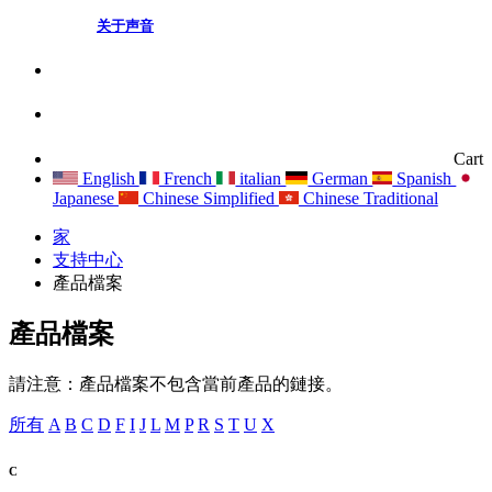
关于声音
Cart
English
French
italian
German
Spanish
Japanese
Chinese Simplified
Chinese Traditional
家
支持中心
產品檔案
產品檔案
請注意：產品檔案不包含當前產品的鏈接。
所有
A
B
C
D
F
I
J
L
M
P
R
S
T
U
X
C