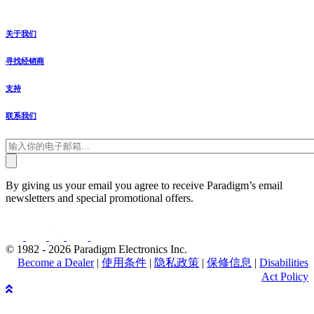
关于我们
寻找经销商
支持
联系我们
By giving us your email you agree to receive Paradigm’s email
newsletters and special promotional offers.
© 1982 - 2026 Paradigm Electronics Inc.
Become a Dealer
|
使用条件
|
隐私政策
|
保修信息
|
Disabilities
Act Policy