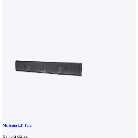
Millenia LP Trio
$1,149.99
ea