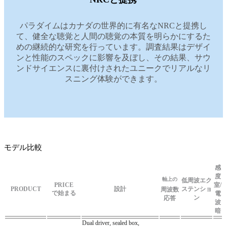
パラダイムはカナダの世界的に有名なNRCと提携し
て、健全な聴覚と人間の聴覚の本質を明らかにするた
めの継続的な研究を行っています。調査結果はデザイ
ンと性能のスペックに影響を及ぼし、その結果、サウ
ンドサイエンスに裏付けされたユニークでリアルなリ
スニング体験ができます。
モデル比較
感
度
軸上の
低周波エク
PRICE
室/
PRODUCT
設計
ステンショ
周波数
で始まる
電
ン
応答
波
暗
Dual driver, sealed box,