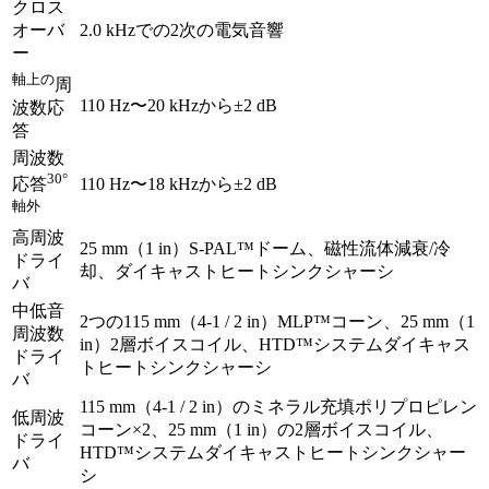
クロス
オーバ
2.0 kHzでの2次の電気音響
ー
軸上の
周
110 Hz〜20 kHzから±2 dB
波数応
答
周波数
30°
110 Hz〜18 kHzから±2 dB
応答
軸外
高周波
25 mm（1 in）S-PAL™ドーム、磁性流体減衰/冷
ドライ
却、ダイキャストヒートシンクシャーシ
バ
中低音
2つの115 mm（4-1 / 2 in）MLP™コーン、25 mm（1
周波数
in）2層ボイスコイル、HTD™システムダイキャス
ドライ
トヒートシンクシャーシ
バ
115 mm（4-1 / 2 in）のミネラル充填ポリプロピレン
低周波
コーン×2、25 mm（1 in）の2層ボイスコイル、
ドライ
HTD™システムダイキャストヒートシンクシャー
バ
シ