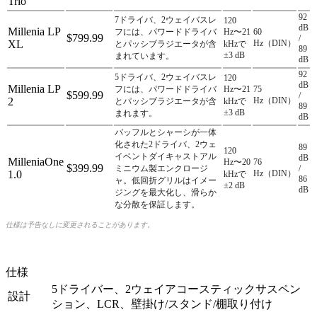
Trio
92
7ドライバ、2ウェイバスレ
120
dB
Millenia LP
フには、パワードドライバ
Hz〜21
60
$799.99
/
XL
Hz（DIN）
とパッシブラジエータが含
kHzで
89
±3 dB
まれています。
dB
92
5ドライバ、2ウェイバスレ
120
dB
Millenia LP
フには、パワードドライバ
Hz〜21
75
$599.99
/
2
Hz（DIN）
とパッシブラジエータが含
kHzで
89
±3 dB
まれます。
dB
バッフルとシャーシが一体
化された2ドライバ、2ウェ
89
120
イベントダイキャストアル
dB
MilleniaOne
Hz〜20
76
$399.99
ミニウム製エンクロージ
/
1.0
Hz（DIN）
kHzで
86
ャ。低回折グリルはイメー
±2 dB
dB
ジングを最大化し、滑らか
な分散を保証します。
仕様は予告なしに変更されることがあります。
仕様
5ドライバー、2ウェイアコースティックサスペン
設計
ション、LCR、壁掛け/スタンド/棚取り付け