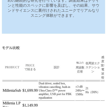
めの継続的な研究を行っています。調査結果はデザイ
ンと性能のスペックに影響を及ぼし、その結果、サウ
ンドサイエンスに裏付けされたユニークでリアルなリ
スニング体験ができます。
モデル比較
感
度
軸上の
低周波エク
PRICE
室/
PRODUCT
設計
ステンショ
周波数
で始まる
電
ン
応答
波
暗
Dual driver, sealed box,
±3 dB
vibration cancelling, built-in
21
MilleniaSub
$1,699.99
Ultra-Class-D™ power
24Hz〜
Hz（DIN）
amplifier, USB port for PBK
150Hz
equalization
Millenia LP
$1,149.99