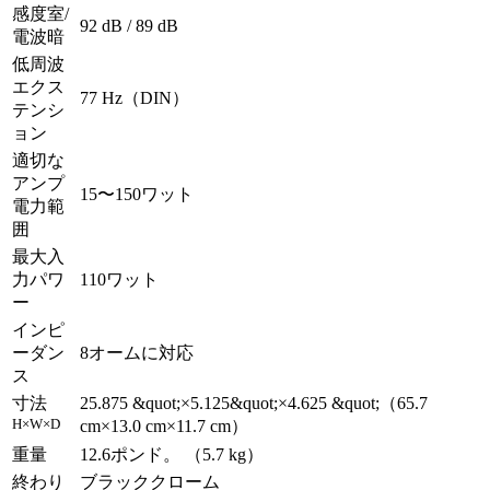
感度室/
92 dB / 89 dB
電波暗
低周波
エクス
77 Hz（DIN）
テンシ
ョン
適切な
アンプ
15〜150ワット
電力範
囲
最大入
力パワ
110ワット
ー
インピ
ーダン
8オームに対応
ス
寸法
25.875 &quot;×5.125&quot;×4.625 &quot;（65.7
H×W×D
cm×13.0 cm×11.7 cm）
重量
12.6ポンド。 （5.7 kg）
終わり
ブラッククローム