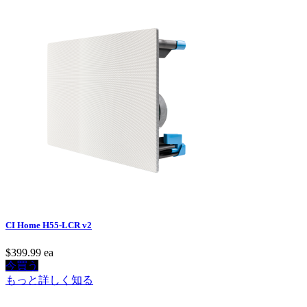
CI Home H55-LCR v2
$399.99
ea
今買う
もっと詳しく知る