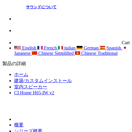
サウンドについて
Cart
English
French
italian
German
Spanish
Japanese
Chinese Simplified
Chinese Traditional
製品の詳細
ホーム
建築/カスタムインストール
室内スピーカー
CI Home H65-IW v2
概要
シリーズ概要