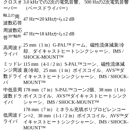
クロスオ
3.0 kHzでの2次の電気音響。 500 Hzの2次電気音響
ーバー
（ベースドライバー）
軸上の
周
47 Hz〜20 kHzから±2 dB
波数応答
周波数応
47 Hz〜18 kHzから±2 dB
30°軸外
答
25 mm（1 in）G-PAL™ドーム、磁性流体減衰/冷
高周波ド
却、ダイキャストヒートシンクシャーシ、IMS /
ライバ
SHOCK-MOUNT™
ミッドレ
115 mm（4-1 / 2 in）S-PAL™コーン、磁性流体減
ンジ周波
衰/冷却、25 mm（1 in）ボイスコイル、AVS™ダ
数ドライ
イキャストヒートシンクシャーシ、IMS / SHOCK-
バ
MOUNT™
中低音周
178 mm（7 in）S-PAL™コーン2個、38 mm（1 in）
波数ドラ
ボイスコイル、AVS™ダイキャストヒートシンク
イバ
シャーシ、IMS / SHOCK-MOUNT™
178 mm（7 in）ミネラル充填ポリプロピレンコー
低周波ド
ン×2、38 mm（1-1 / 2 in）ボイスコイル、AVS™ダ
ライバ
イキャストヒートシンクシャーシ、IMS / SHOCK-
MOUNT™