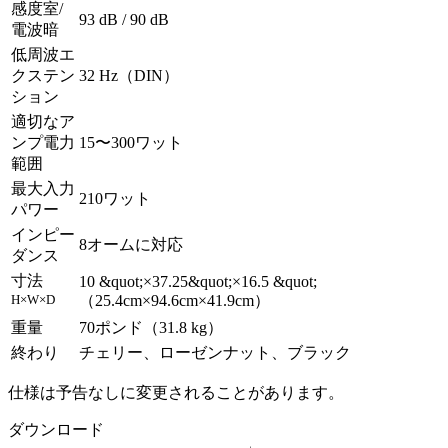
感度室/
93 dB / 90 dB
電波暗
低周波エ
クステン
32 Hz（DIN）
ション
適切なア
ンプ電力
15〜300ワット
範囲
最大入力
210ワット
パワー
インピー
8オームに対応
ダンス
寸法
10 &quot;×37.25&quot;×16.5 &quot;
H×W×D
（25.4cm×94.6cm×41.9cm）
重量
70ポンド（31.8 kg）
終わり
チェリー、ローゼンナット、ブラック
仕様は予告なしに変更されることがあります。
ダウンロード