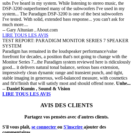
subs I've heard in my system. While listening to stereo music, the
DSP-3200 outperformed many of the subwoofers I've used in my
system... The Paradigm DSP-3200 is one of the best subwoofers
I've tested. With solid, extended bass response... you can't ask for
much more....
-- Gary Altunian , About.com
LIRE TOUS LES AVIS
TEST REPORT: PARADIGM MONITOR SERIES 7 SPEAKER
SYSTEM
Paradigm has remained in the loudspeaker performance/value
forefront for decades, a position that's not going to change with the
Monitor Series 7...the Paradigm system reviewed here is ridiculously
good... it delivers natural tonal balance, serious bass extension,
impressively clean dynamic range and transient punch, and tight,
stable imaging in generous, well-balanced measure, with cosmetics
and fit'n'finish that will satisfy most and should offend none.
Unhe...
-- Daniel Kumin , Sound & Vision
LIRE TOUS LES AVIS
AVIS DES CLIENTS
Partagez vos pensées avec d'autres clients.
S'il vous plaît,
se connecter
ou
S'inscrire
ajouter des
commentaires.