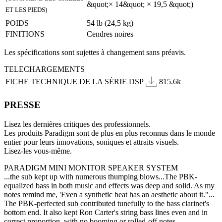
&quot;× 14&quot; × 19,5 &quot;)
ET LES PIEDS)
POIDS
54 lb (24,5 kg)
FINITIONS
Cendres noires
Les spécifications sont sujettes à changement sans préavis.
TELECHARGEMENTS
FICHE TECHNIQUE DE LA SÉRIE DSP
815.6k
PRESSE
Lisez les dernières critiques des professionnels.
Les produits Paradigm sont de plus en plus reconnus dans le monde
entier pour leurs innovations, soniques et attraits visuels.
Lisez-les vous-même.
PARADIGM MINI MONITOR SPEAKER SYSTEM
...the sub kept up with numerous thumping blows...The PBK-
equalized bass in both music and effects was deep and solid. As my
notes remind me, 'Even a synthetic beat has an aesthetic about it."...
The PBK-perfected sub contributed tunefully to the bass clarinet's
bottom end. It also kept Ron Carter's string bass lines even and in
correct proportion, with no booming or rolled-off notes.