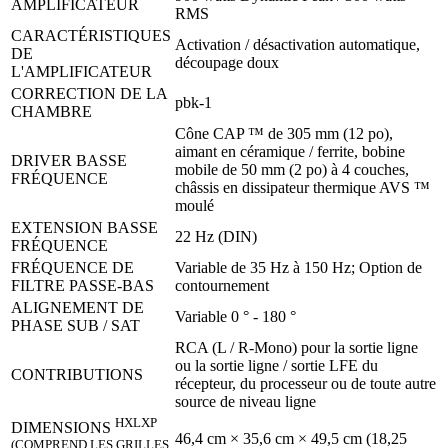
AMPLIFICATEUR
RMS
CARACTÉRISTIQUES
Activation / désactivation automatique,
DE
découpage doux
L'AMPLIFICATEUR
CORRECTION DE LA
pbk-1
CHAMBRE
Cône CAP ™ de 305 mm (12 po),
aimant en céramique / ferrite, bobine
DRIVER BASSE
mobile de 50 mm (2 po) à 4 couches,
FRÉQUENCE
châssis en dissipateur thermique AVS ™
moulé
EXTENSION BASSE
22 Hz (DIN)
FRÉQUENCE
FRÉQUENCE DE
Variable de 35 Hz à 150 Hz; Option de
FILTRE PASSE-BAS
contournement
ALIGNEMENT DE
Variable 0 ° - 180 °
PHASE SUB / SAT
RCA (L / R-Mono) pour la sortie ligne
ou la sortie ligne / sortie LFE du
CONTRIBUTIONS
récepteur, du processeur ou de toute autre
source de niveau ligne
HXLXP
DIMENSIONS
46,4 cm × 35,6 cm × 49,5 cm (18,25
(COMPREND LES GRILLES