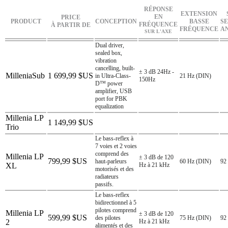
RÉPONSE
EXTENSION
EN
PRICE
PRODUCT
CONCEPTION
BASSE
SE
FRÉQUENCE
À PARTIR DE
FRÉQUENCE
A
SUR L'AXE
Dual driver,
sealed box,
vibration
cancelling, built-
± 3 dB 24Hz -
MilleniaSub
1 699,99 $US
in Ultra-Class-
21 Hz (DIN)
150Hz
D™ power
amplifier, USB
port for PBK
equalization
Millenia LP
1 149,99 $US
Trio
Le bass-reflex à
7 voies et 2 voies
comprend des
Millenia LP
± 3 dB de 120
799,99 $US
haut-parleurs
60 Hz (DIN)
92
XL
Hz à 21 kHz
motorisés et des
radiateurs
passifs.
Le bass-reflex
bidirectionnel à 5
pilotes comprend
Millenia LP
± 3 dB de 120
599,99 $US
des pilotes
75 Hz (DIN)
92
2
Hz à 21 kHz
alimentés et des