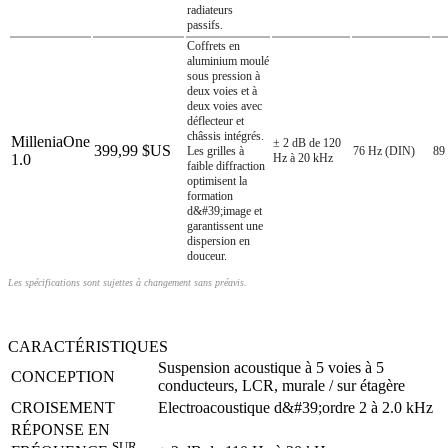
radiateurs
passifs.
Coffrets en
aluminium moulé
sous pression à
deux voies et à
deux voies avec
déflecteur et
châssis intégrés.
MilleniaOne
± 2 dB de 120
399,99 $US
Les grilles à
76 Hz (DIN)
89
1.0
Hz à 20 kHz
faible diffraction
optimisent la
formation
d&#39;image et
garantissent une
dispersion en
douceur.
Les spécifications sont sujettes à changement sans préavis.
CARACTÉRISTIQUES
Suspension acoustique à 5 voies à 5
CONCEPTION
conducteurs, LCR, murale / sur étagère
CROISEMENT
Electroacoustique d&#39;ordre 2 à 2.0 kHz
RÉPONSE EN
SUR