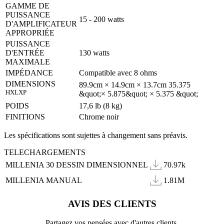
GAMME DE
PUISSANCE
15 - 200 watts
D'AMPLIFICATEUR
APPROPRIÉE
PUISSANCE
D'ENTRÉE
130 watts
MAXIMALE
IMPÉDANCE
Compatible avec 8 ohms
DIMENSIONS
89.9cm × 14.9cm × 13.7cm 35.375
HXLXP
&quot;× 5.875&quot; × 5.375 &quot;
POIDS
17,6 lb (8 kg)
FINITIONS
Chrome noir
Les spécifications sont sujettes à changement sans préavis.
TELECHARGEMENTS
MILLENIA 30 DESSIN DIMENSIONNEL
70.97k
MILLENIA MANUAL
1.81M
AVIS DES CLIENTS
Partagez vos pensées avec d'autres clients.