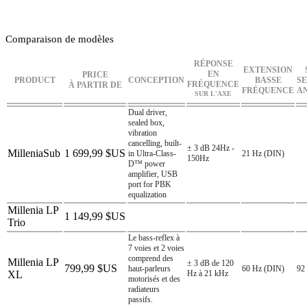
Comparaison de modèles
RÉPONSE
EXTENSION
EN
PRICE
PRODUCT
CONCEPTION
BASSE
SE
FRÉQUENCE
À PARTIR DE
FRÉQUENCE
A
SUR L'AXE
Dual driver,
sealed box,
vibration
cancelling, built-
± 3 dB 24Hz -
MilleniaSub
1 699,99 $US
in Ultra-Class-
21 Hz (DIN)
150Hz
D™ power
amplifier, USB
port for PBK
equalization
Millenia LP
1 149,99 $US
Trio
Le bass-reflex à
7 voies et 2 voies
comprend des
Millenia LP
± 3 dB de 120
799,99 $US
haut-parleurs
60 Hz (DIN)
92
XL
Hz à 21 kHz
motorisés et des
radiateurs
passifs.