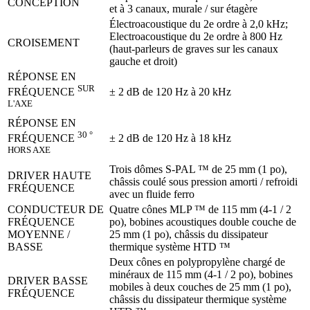
CONCEPTION
et à 3 canaux, murale / sur étagère
Électroacoustique du 2e ordre à 2,0 kHz;
Electroacoustique du 2e ordre à 800 Hz
CROISEMENT
(haut-parleurs de graves sur les canaux
gauche et droit)
RÉPONSE EN
SUR
± 2 dB de 120 Hz à 20 kHz
FRÉQUENCE
L'AXE
RÉPONSE EN
30 °
± 2 dB de 120 Hz à 18 kHz
FRÉQUENCE
HORS AXE
Trois dômes S-PAL ™ de 25 mm (1 po),
DRIVER HAUTE
châssis coulé sous pression amorti / refroidi
FRÉQUENCE
avec un fluide ferro
CONDUCTEUR DE
Quatre cônes MLP ™ de 115 mm (4-1 / 2
FRÉQUENCE
po), bobines acoustiques double couche de
MOYENNE /
25 mm (1 po), châssis du dissipateur
BASSE
thermique système HTD ™
Deux cônes en polypropylène chargé de
minéraux de 115 mm (4-1 / 2 po), bobines
DRIVER BASSE
mobiles à deux couches de 25 mm (1 po),
FRÉQUENCE
châssis du dissipateur thermique système