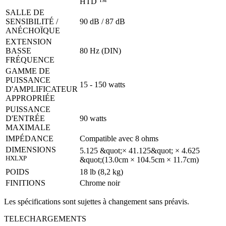
HTD ™
SALLE DE
SENSIBILITÉ /
90 dB / 87 dB
ANÉCHOÏQUE
EXTENSION
BASSE
80 Hz (DIN)
FRÉQUENCE
GAMME DE
PUISSANCE
15 - 150 watts
D'AMPLIFICATEUR
APPROPRIÉE
PUISSANCE
D'ENTRÉE
90 watts
MAXIMALE
IMPÉDANCE
Compatible avec 8 ohms
DIMENSIONS
5.125 &quot;× 41.125&quot; × 4.625
HXLXP
&quot;(13.0cm × 104.5cm × 11.7cm)
POIDS
18 lb (8,2 kg)
FINITIONS
Chrome noir
Les spécifications sont sujettes à changement sans préavis.
TELECHARGEMENTS