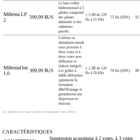
Le bass-reflex
bidirectionnel à 5
pilotes comprend
Millenia LP
± 3 dB de 120
599,99 $US
des pilotes
75 Hz (DIN)
92
2
Hz à 21 kHz
alimentés et des
radiateurs
passifs.
Coffrets en
aluminium moulé
sous pression à
deux voies et à
deux voies avec
déflecteur et
châssis intégrés.
MilleniaOne
± 2 dB de 120
399,99 $US
Les grilles à
76 Hz (DIN)
89
1.0
Hz à 20 kHz
faible diffraction
optimisent la
formation
d&#39;image et
garantissent une
dispersion en
douceur.
Les spécifications sont sujettes à changement sans préavis.
CARACTÉRISTIQUES
Suspension acoustique à 2 voies, à 3 voies