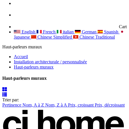
Cart
English
French
italian
German
Spanish
Japanese
Chinese Simplified
Chinese Traditional
Haut-parleurs muraux
Accueil
Installation architecturale / personnalisée
Haut-parleurs muraux
Haut-parleurs muraux
Trier par:
Pertinence
Nom, A à Z
Nom, Z à A
Prix, croissant
Prix, décroissant