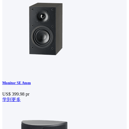
Monitor SE Atom
US$ 399.98
pr
学到更多