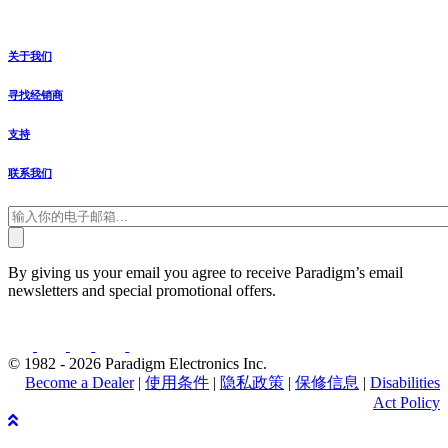
关于我们
寻找经销商
支持
联系我们
By giving us your email you agree to receive Paradigm’s email
newsletters and special promotional offers.
© 1982 - 2026 Paradigm Electronics Inc.
Become a Dealer
|
使用条件
|
隐私政策
|
保修信息
|
Disabilities
Act Policy