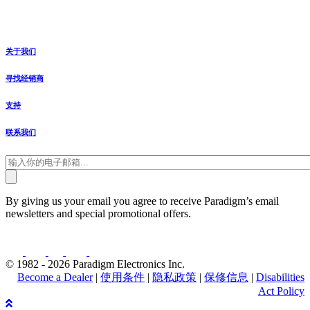
关于我们
寻找经销商
支持
联系我们
By giving us your email you agree to receive Paradigm’s email
newsletters and special promotional offers.
© 1982 - 2026 Paradigm Electronics Inc.
Become a Dealer
|
使用条件
|
隐私政策
|
保修信息
|
Disabilities
Act Policy