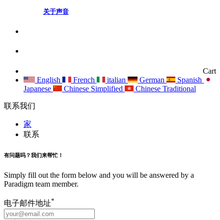
关于声音
Cart
English
French
italian
German
Spanish
Japanese
Chinese Simplified
Chinese Traditional
联系我们
家
联系
有问题吗？我们来帮忙！
Simply fill out the form below and you will be answered by a
Paradigm team member.
*
电子邮件地址