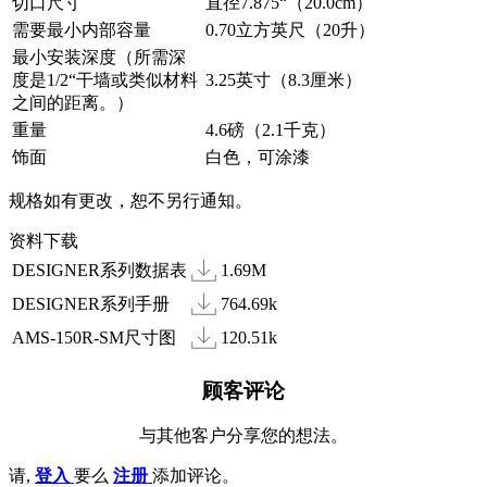
切口尺寸
直径7.875“（20.0cm）
需要最小内部容量
0.70立方英尺（20升）
最小安装深度（所需深
度是1/2“干墙或类似材料
3.25英寸（8.3厘米）
之间的距离。）
重量
4.6磅（2.1千克）
饰面
白色，可涂漆
规格如有更改，恕不另行通知。
资料下载
DESIGNER系列数据表
1.69M
DESIGNER系列手册
764.69k
AMS-150R-SM尺寸图
120.51k
顾客评论
与其他客户分享您的想法。
请,
登入
要么
注册
添加评论。