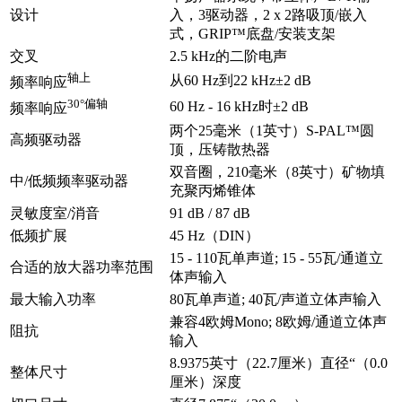
设计
入，3驱动器，2 x 2路吸顶/嵌入
式，GRIP™底盘/安装支架
交叉
2.5 kHz的二阶电声
轴上
从60 Hz到22 kHz±2 dB
频率响应
30°偏轴
60 Hz - 16 kHz时±2 dB
频率响应
两个25毫米（1英寸）S-PAL™圆
高频驱动器
顶，压铸散热器
双音圈，210毫米（8英寸）矿物填
中/低频频率驱动器
充聚丙烯锥体
灵敏度室/消音
91 dB / 87 dB
低频扩展
45 Hz（DIN）
15 - 110瓦单声道; 15 - 55瓦/通道立
合适的放大器功率范围
体声输入
最大输入功率
80瓦单声道; 40瓦/声道立体声输入
兼容4欧姆Mono; 8欧姆/通道立体声
阻抗
输入
8.9375英寸（22.7厘米）直径“（0.0
整体尺寸
厘米）深度