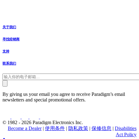
关于我们
寻找经销商
支持
联系我们
By giving us your email you agree to receive Paradigm’s email
newsletters and special promotional offers.
© 1982 - 2026 Paradigm Electronics Inc.
Become a Dealer
|
使用条件
|
隐私政策
|
保修信息
|
Disabilities
Act Policy