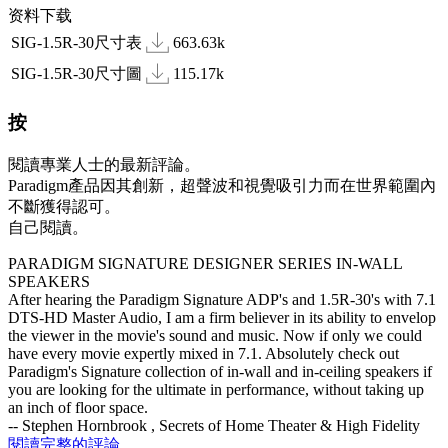
资料下载
SIG-1.5R-30尺寸表
663.63k
SIG-1.5R-30尺寸圖
115.17k
按
閱讀專業人士的最新評論。
Paradigm產品因其創新，超聲波和視覺吸引力而在世界範圍內
不斷獲得認可。
自己閱讀。
PARADIGM SIGNATURE DESIGNER SERIES IN-WALL
SPEAKERS
After hearing the Paradigm Signature ADP's and 1.5R-30's with 7.1
DTS-HD Master Audio, I am a firm believer in its ability to envelop
the viewer in the movie's sound and music. Now if only we could
have every movie expertly mixed in 7.1. Absolutely check out
Paradigm's Signature collection of in-wall and in-ceiling speakers if
you are looking for the ultimate in performance, without taking up
an inch of floor space.
-- Stephen Hornbrook , Secrets of Home Theater & High Fidelity
閱讀完整的評論