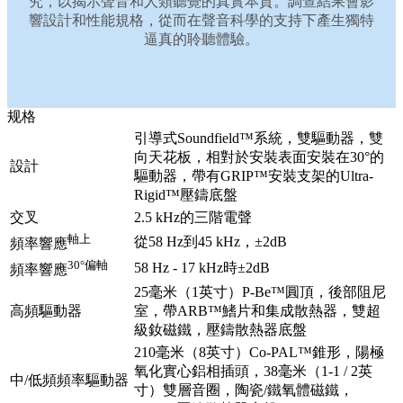
究，以揭示聲音和人類聽覺的真實本質。調查結果會影
響設計和性能規格，從而在聲音科學的支持下產生獨特
逼真的聆聽體驗。
规格
引導式Soundfield™系統，雙驅動器，雙
向天花板，相對於安裝表面安裝在30°的
設計
驅動器，帶有GRIP™安裝支架的Ultra-
Rigid™壓鑄底盤
交叉
2.5 kHz的三階電聲
軸上
從58 Hz到45 kHz，±2dB
頻率響應
30°偏軸
58 Hz - 17 kHz時±2dB
頻率響應
25毫米（1英寸）P-Be™圓頂，後部阻尼
高頻驅動器
室，帶ARB™鰭片和集成散熱器，雙超
級釹磁鐵，壓鑄散熱器底盤
210毫米（8英寸）Co-PAL™錐形，陽極
氧化實心鋁相插頭，38毫米（1-1 / 2英
中/低頻頻率驅動器
寸）雙層音圈，陶瓷/鐵氧體磁鐵，