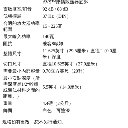
AVS™壓鑄散熱器底盤
靈敏度室/消音
92 dB / 88 dB
低頻擴展
37 Hz（DIN）
合適的放大器功率
15 - 225瓦
範圍
最大輸入功率
140瓦
阻抗
兼容8歐姆
11.625英寸（29.5厘米）直徑“（0.0厘
整體尺寸
米）深度
切口尺寸
直徑10.625英寸（27.0厘米）
需要最小內部容量
0.70立方英尺（20升）
最小安裝深度（所
需深度是1/2“幹牆
5.5英寸（14.0厘米）
或類似材料之間的
距離。）
重量
4.4磅（2公斤）
飾面
白色，可塗漆
规格如有更改，恕不另行通知。