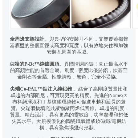
全周邊支架設計。
與典型的安裝耳不同，支架覆蓋揚聲
器底盤的整個直徑或高度和寬度，以有效地夾住和加強
安裝孔周圍的區域。
尖端的P-Be™純鈹圓頂。
異國情調的鈹！真正最高水平
的高頻性能的首選金屬。剛度 - 密度比優於鋁，鈦甚至
金剛石等金屬。性能清晰，無色，完全不妥協。
尖端Co-PAL™鈷注入純鋁錐
。結合了高剛度質量比和
卓越的內部阻尼，可實現更高的精度。先進的Nomex®
布料懸浮液和丁基橡膠環繞物可促進卓越和延長的遊
覽。尖端礦物填充共聚物聚丙烯低音錐。卓越的剛度 -
質量。精密設計，具有更高的靈敏度，功率處理和超低
失真水平。大規模優化的陶瓷鐵氧體或釹磁鐵/電機結
構，具有聚焦場幾何形狀。