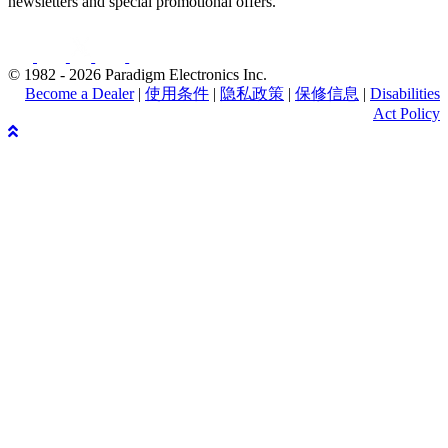
newsletters and special promotional offers.
© 1982 - 2026 Paradigm Electronics Inc.
Become a Dealer
|
使用条件
|
隐私政策
|
保修信息
|
Disabilities
Act Policy