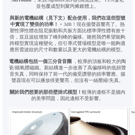
並包覆成型到聚丙烯錐體上。
與新的電機結構（見下文）配合使用，我們在這些型號
中實現了雙倍的功率！
+ 3dB！現在揚聲器響亮了。熱
塑性彈性體在阻尼振動和共振方面比標準彈性體有效十
倍，並且波紋增加了峰到峰的偏移。雖然我們希望能夠
跨模型實現這種變化，但引導式聲場模型是唯一能夠適
應所需波紋的尺寸和數量以及更大的電機結構的模型。
電機結構包括一個三分音音圈
，較厚的頂板和較大的陶
瓷/鐵氧體磁鐵。新結構進一步改善了高偏移時的低頻聲
音失真，同時保持了前一代的備受讚譽的頻率響應。揚
聲器現在可以播放得更響亮，但沒有一絲壓縮/失真。
關於我們想要的那些壁掛式模型！
較薄的邊框不是牆內
的美學問題，因此邊框不受影響。