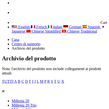
Cart
English
French
italian
German
Spanish
Japanese
Chinese Simplified
Chinese Traditional
Casa
Centro di supporto
Archivio del prodotto
Archivio del prodotto
Nota: l'archivio del prodotto non include collegamenti ai prodotti
attuali.
TUTTI
A
B
C
D
F
I
J
L
M
P
R
S
T
U
X
M
Millenia 20
Millenia 20 Trio