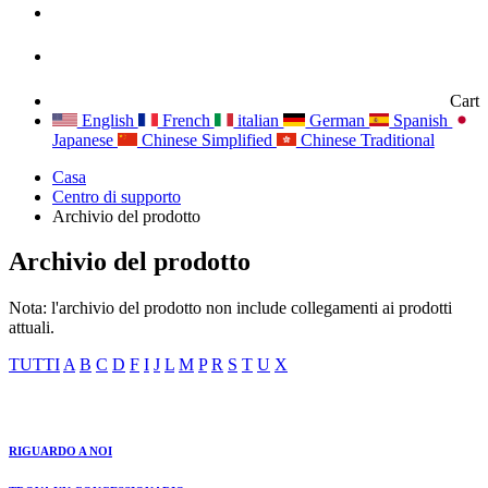
Cart
English
French
italian
German
Spanish
Japanese
Chinese Simplified
Chinese Traditional
Casa
Centro di supporto
Archivio del prodotto
Archivio del prodotto
Nota: l'archivio del prodotto non include collegamenti ai prodotti
attuali.
TUTTI
A
B
C
D
F
I
J
L
M
P
R
S
T
U
X
RIGUARDO A NOI