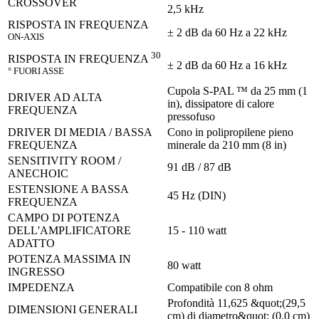
CROSSOVER
2,5 kHz
RISPOSTA IN FREQUENZA
± 2 dB da 60 Hz a 22 kHz
ON-AXIS
30
RISPOSTA IN FREQUENZA
± 2 dB da 60 Hz a 16 kHz
° FUORI ASSE
Cupola S-PAL ™ da 25 mm (1
DRIVER AD ALTA
in), dissipatore di calore
FREQUENZA
pressofuso
DRIVER DI MEDIA / BASSA
Cono in polipropilene pieno
FREQUENZA
minerale da 210 mm (8 in)
SENSITIVITY ROOM /
91 dB / 87 dB
ANECHOIC
ESTENSIONE A BASSA
45 Hz (DIN)
FREQUENZA
CAMPO DI POTENZA
DELL'AMPLIFICATORE
15 - 110 watt
ADATTO
POTENZA MASSIMA IN
80 watt
INGRESSO
IMPEDENZA
Compatibile con 8 ohm
Profondità 11,625 &quot;(29,5
DIMENSIONI GENERALI
cm) di diametro&quot; (0,0 cm)