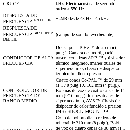
CRUCE
kHz; Electroacústica de segundo
orden a 550 Hz.
RESPUESTA DE
± 2dB desde 48 Hz - 45 kHz
EN EL EJE
FRECUENCIA
RESPUESTA DE
30 ° FUERA
(campo de sonido reverberante)
FRECUENCIA
DEL EJE
Dos cúpulas P-Be ™ de 25 mm (1
pulg.), Cámara de amortiguación
CONDUCTOR DE ALTA
trasera con aletas ARB ™ y disipador
FRECUENCIA
térmico integrado, imanes duales de
superneodimio, chasis de disipador
térmico fundido a presión
Cuatro conos Co-PAL ™ de 29 mm
(1-1 / 8 pulg.) X 102 mm (4 pulg.),
CONTROLADOR DE
Bobinas de voz de cuatro capas de 14
FRECUENCIA DE
mm (9/16 pulg.), Imanes duales de
RANGO MEDIO
súper neodimio, AVS ™ Chasis de
disipador de calor fundido a presión,
IMS / SHOCK-MOUNT ™
Cono de polipropileno relleno de
mineral de 210 mm (8 pulg.), Bobina
de voz de cuatro capas de 38 mm (1-1