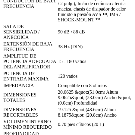
CONDUCTOR DE BAJA
/ 2 pulg.), Imán de cerámica / ferrita
FRECUENCIA
maciza, chasis de disipador de calor
fundido a presión AVS ™, IMS /
SHOCK-MOUNT ™
SALA DE
SENSIBILIDAD /
90 dB / 86 dB
ANECOICA
EXTENSIÓN DE BAJA
38 Hz (DIN)
FRECUENCIA
AMPLITUD DE
POTENCIA ADECUADA
15 - 180 vatios
DEL AMPLIFICADOR
POTENCIA DE
120 vatios
ENTRADA MAXIMA
IMPEDANCIA
Compatible con 8 ohmios
20.0625 &quot;(51.0cm) Altura
DIMENSIONES
9.0625&quot; (23.0cm) Ancho &quot;
TOTALES
(0.0cm) Profundidad
DIMENSIONES
19.125 &quot;(48.6cm) Altura
RECORTABLES
8.1875&quot; (20.8cm) Ancho
VOLUMEN INTERNO
0.70 pies cúbicos (20 L)
MÍNIMO REQUERIDO
PROFUNDIDAD