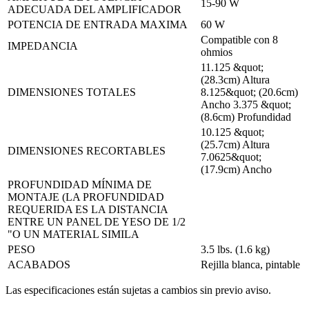
15-90 W
ADECUADA DEL AMPLIFICADOR
POTENCIA DE ENTRADA MAXIMA
60 W
Compatible con 8
IMPEDANCIA
ohmios
11.125 &quot;
(28.3cm) Altura
DIMENSIONES TOTALES
8.125&quot; (20.6cm)
Ancho 3.375 &quot;
(8.6cm) Profundidad
10.125 &quot;
(25.7cm) Altura
DIMENSIONES RECORTABLES
7.0625&quot;
(17.9cm) Ancho
PROFUNDIDAD MÍNIMA DE
MONTAJE (LA PROFUNDIDAD
REQUERIDA ES LA DISTANCIA
ENTRE UN PANEL DE YESO DE 1/2
"O UN MATERIAL SIMILA
PESO
3.5 lbs. (1.6 kg)
ACABADOS
Rejilla blanca, pintable
Las especificaciones están sujetas a cambios sin previo aviso.