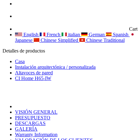
Cart
English
French
italian
German
Spanish
Japanese
Chinese Simplified
Chinese Traditional
Detalles de productos
Casa
Instalación arquitectónica / personalizada
Altavoces de pared
CI Home H65-IW
VISIÓN GENERAL
PRESUPUESTO
DESCARGAS
GALERÍA
Warranty Information