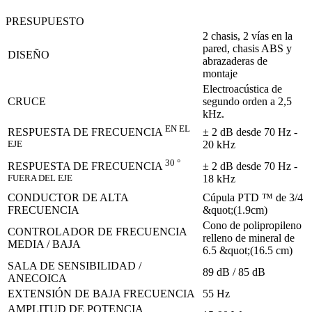
PRESUPUESTO
2 chasis, 2 vías en la
pared, chasis ABS y
DISEÑO
abrazaderas de
montaje
Electroacústica de
CRUCE
segundo orden a 2,5
kHz.
EN EL
± 2 dB desde 70 Hz -
RESPUESTA DE FRECUENCIA
20 kHz
EJE
30 °
± 2 dB desde 70 Hz -
RESPUESTA DE FRECUENCIA
18 kHz
FUERA DEL EJE
CONDUCTOR DE ALTA
Cúpula PTD ™ de 3/4
FRECUENCIA
&quot;(1.9cm)
Cono de polipropileno
CONTROLADOR DE FRECUENCIA
relleno de mineral de
MEDIA / BAJA
6.5 &quot;(16.5 cm)
SALA DE SENSIBILIDAD /
89 dB / 85 dB
ANECOICA
EXTENSIÓN DE BAJA FRECUENCIA
55 Hz
AMPLITUD DE POTENCIA