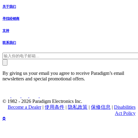
关于我们
寻找经销商
支持
联系我们
By giving us your email you agree to receive Paradigm’s email
newsletters and special promotional offers.
© 1982 - 2026 Paradigm Electronics Inc.
Become a Dealer
|
使用条件
|
隐私政策
|
保修信息
|
Disabilities
Act Policy