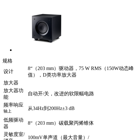
规格
8“（203 mm）驱动器，75 W RMS（150W动态峰
设计
值），D类功率放大器
放大器
放大器功
自动开/关，改进的软限幅电路
能
频率响应
从34Hz到200Hz±3 dB
轴上
低频驱动
8“（203 mm）碳载聚丙烯锥体
器
灵敏度室/
100mV单声道（最大音量）/