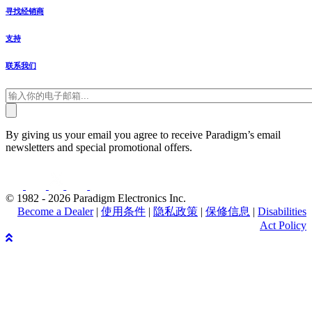
寻找经销商
支持
联系我们
By giving us your email you agree to receive Paradigm’s email
newsletters and special promotional offers.
© 1982 - 2026 Paradigm Electronics Inc.
Become a Dealer
|
使用条件
|
隐私政策
|
保修信息
|
Disabilities
Act Policy