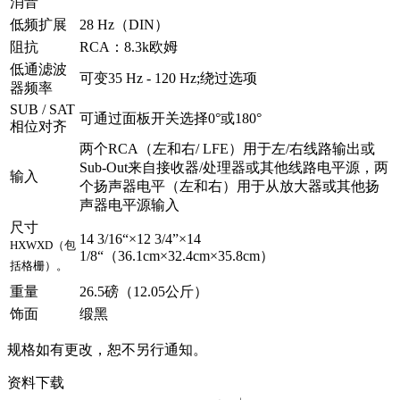
消音
低频扩展
28 Hz（DIN）
阻抗
RCA：8.3k欧姆
低通滤波
可变35 Hz - 120 Hz;绕过选项
器频率
SUB / SAT
可通过面板开关选择0°或180°
相位对齐
两个RCA（左和右/ LFE）用于左/右线路输出或
Sub-Out来自接收器/处理器或其他线路电平源，两
输入
个扬声器电平（左和右）用于从放大器或其他扬
声器电平源输入
尺寸
14 3/16“×12 3/4”×14
HXWXD（包
1/8“（36.1cm×32.4cm×35.8cm）
括格栅）。
重量
26.5磅（12.05公斤）
饰面
缎黑
规格如有更改，恕不另行通知。
资料下载