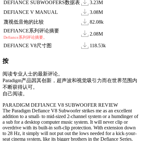
DEFIANCE SUBWOOFERS数据表
3.23M
DEFIANCE V MANUAL
3.08M
蔑视低音炮的比较
82.08k
DEFIANCE系列评论摘要
2.08M
Defiance系列评论摘要。
DEFIANCE V8尺寸图
118.53k
按
阅读专业人士的最新评论。
Paradigm产品因其创新，超声波和视觉吸引力而在世界范围内
不断获得认可。
自己阅读。
PARADIGM DEFIANCE V8 SUBWOOFER REVIEW
The Paradigm Defiance V8 Subwoofer strikes me as an excellent
addition to a small- to mid-sized 2-channel system or a humdinger of
a sub for a desktop computer music system. It will never clip or
overdrive with its built-in soft-clip protection. With extension down
to 28 Hz, it simply will not put out the lows needed for a kick-your-
seat cinema system, like its bigger brothers in the Defiance Series.