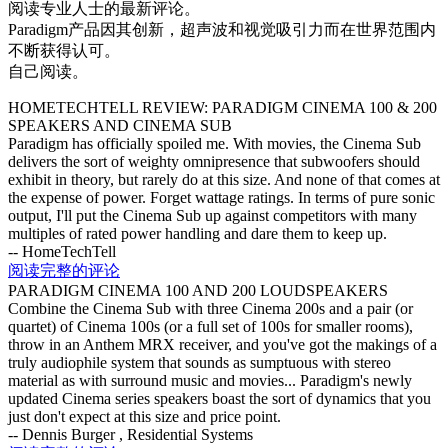
阅读专业人士的最新评论。
Paradigm产品因其创新，超声波和视觉吸引力而在世界范围内
不断获得认可。
自己阅读。
HOMETECHTELL REVIEW: PARADIGM CINEMA 100 & 200
SPEAKERS AND CINEMA SUB
Paradigm has officially spoiled me. With movies, the Cinema Sub
delivers the sort of weighty omnipresence that subwoofers should
exhibit in theory, but rarely do at this size. And none of that comes at
the expense of power. Forget wattage ratings. In terms of pure sonic
output, I'll put the Cinema Sub up against competitors with many
multiples of rated power handling and dare them to keep up.
-- HomeTechTell
阅读完整的评论
PARADIGM CINEMA 100 AND 200 LOUDSPEAKERS
Combine the Cinema Sub with three Cinema 200s and a pair (or
quartet) of Cinema 100s (or a full set of 100s for smaller rooms),
throw in an Anthem MRX receiver, and you've got the makings of a
truly audiophile system that sounds as sumptuous with stereo
material as with surround music and movies... Paradigm's newly
updated Cinema series speakers boast the sort of dynamics that you
just don't expect at this size and price point.
-- Dennis Burger , Residential Systems