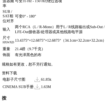
波器频
可变35 Hz - 150 Hz;绕过选项
率
SUB /
SAT相
可变0° - 180°
位对齐
两个RCA（L / R-Mono）用于L / R线路输出或Sub-Out /
输入
LFE-Out接收器/处理器或其他线路电平源
尺寸
13.4375“×12.6875”×12.6875“（34.1cm×32.2cm×32.2cm
HXWXD
重量
21.4磅（9.7千克）
饰面
有光泽黑色的布
规格如有更改，恕不另行通知。
资料下载
电影子尺寸图
61.85k
CINEMA SUB手册
1.63M
按