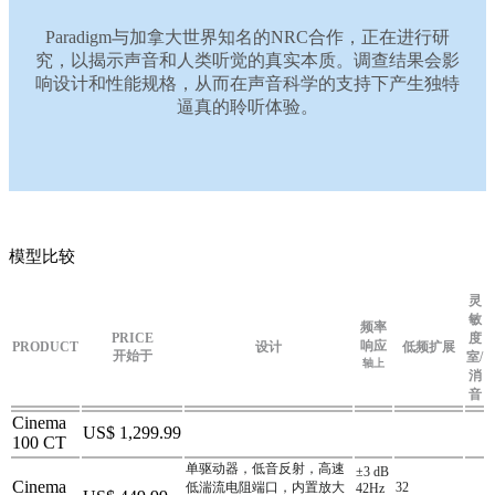
Paradigm与加拿大世界知名的NRC合作，正在进行研
究，以揭示声音和人类听觉的真实本质。调查结果会影
响设计和性能规格，从而在声音科学的支持下产生独特
逼真的聆听体验。
模型比较
灵
敏
频率
PRICE
度
响应
PRODUCT
设计
低频扩展
开始于
室/
轴上
消
音
Cinema
US$ 1,299.99
100 CT
单驱动器，低音反射，高速
±3 dB
Cinema
低湍流电阻端口，内置放大
32
42Hz