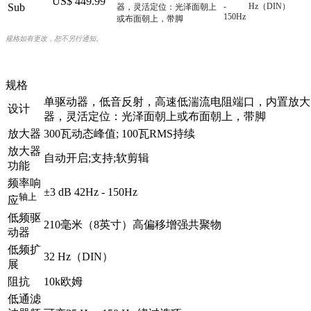
US$ 449.99
Sub
-
Hz（DIN）
器，灵活定位：光泽面朝上
150Hz
或布面朝上，带脚
规格如有更改，恕不另行通知。
规格
单驱动器，低音反射，高速低湍流电阻端口，内置放大
设计
器，灵活定位：光泽面朝上或布面朝上，带脚
放大器
300瓦动态峰值; 100瓦RMS持续
放大器
自动开启;支持;软剪辑
功能
频率响
±3 dB 42Hz - 150Hz
轴上
应
低频驱
210毫米（8英寸）高偏移增强共聚物
动器
低频扩
32 Hz（DIN）
展
阻抗
10k欧姆
低通滤