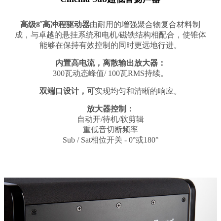
高级8˝高冲程驱动器
由耐用的增强聚合物复合材料制
成，与卓越的悬挂系统和电机/磁铁结构相配合，使锥体
能够在保持有效控制的同时更远地行进。
内置高电流，离散输出放大器：
300瓦动态峰值/ 100瓦RMS持续。
双端口设计，可
实现均匀和清晰的响应。
放大器控制：
自动开/待机/软剪辑
重低音切断频率
Sub / Sat相位开关 - 0°或180°