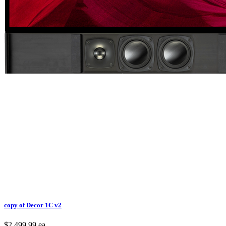
copy of Decor 1C v2
$2,499.99
ea