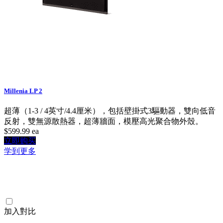
Millenia LP 2
超薄（1-3 / 4英寸/4.4厘米），包括壁掛式3驅動器，雙向低音
反射，雙無源散熱器，超薄牆面，模壓高光聚合物外殼。
$599.99
ea
立即购买
学到更多
加入對比