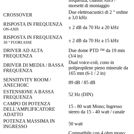
frequenza, chassis ABS /
morsetti di montaggio
Due elettroacustici di 2 ° ordine
CROSSOVER
a 3,0 kHz
RISPOSTA IN FREQUENZA
± 2 dB da 70 Hz a 20 kHz
ON-AXIS
RISPOSTA IN FREQUENZA
± 2 dB da 70 Hz a 15 kHz
30 ° FUORI ASSE
DRIVER AD ALTA
Due dome PTD ™ da 19 mm
FREQUENZA
(3/4 in)
Dual voice-coil, cono in
DRIVER DI MEDIA / BASSA
polipropilene pieno minerale da
FREQUENZA
165 mm (6-1 / 2 in)
SENSITIVITY ROOM /
89 dB / 85 dB
ANECHOIC
ESTENSIONE A BASSA
52 Hz (DIN)
FREQUENZA
CAMPO DI POTENZA
15 - 80 watt Mono; Ingresso
DELL'AMPLIFICATORE
stereo da 15 - 40 watt / canale
ADATTO
POTENZA MASSIMA IN
50 watt
INGRESSO
Compatibile con 4 ohm mono;