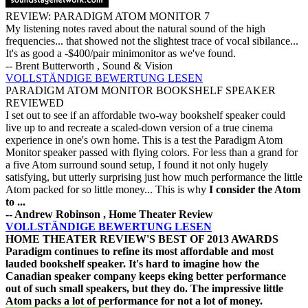
REVIEW: PARADIGM ATOM MONITOR 7
My listening notes raved about the natural sound of the high
frequencies... that showed not the slightest trace of vocal sibilance...
It's as good a -$400/pair minimonitor as we've found.
-- Brent Butterworth , Sound & Vision
VOLLSTÄNDIGE BEWERTUNG LESEN
PARADIGM ATOM MONITOR BOOKSHELF SPEAKER
REVIEWED
I set out to see if an affordable two-way bookshelf speaker could
live up to and recreate a scaled-down version of a true cinema
experience in one's own home. This is a test the Paradigm Atom
Monitor speaker passed with flying colors. For less than a grand for
a five Atom surround sound setup, I found it not only hugely
satisfying, but utterly surprising just how much performance the little
Atom packed for so little money... This is why
I consider the Atom
to ...
-- Andrew Robinson , Home Theater Review
VOLLSTÄNDIGE BEWERTUNG LESEN
HOME THEATER REVIEW'S BEST OF 2013 AWARDS
Paradigm continues to refine its most affordable and most
lauded bookshelf speaker. It's hard to imagine how the
Canadian speaker company keeps eking better performance
out of such small speakers, but they do. The impressive little
Atom packs a lot of performance for not a lot of money.