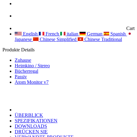
Cart
English
French
italian
German
Spanish
Japanese
Chinese Simplified
Chinese Traditional
Produkte Details
Zuhause
Heimkino / Stereo
Bücherregal
Passiv
Atom Monitor v7
ÜBERBLICK
SPEZIFIKATIONEN
DOWNLOADS
DRÜCKEN SIE