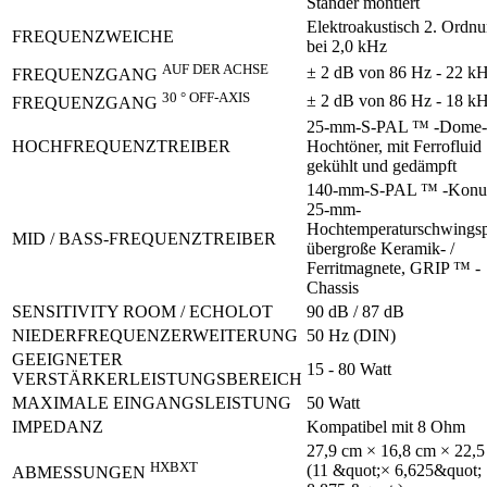
Ständer montiert
Elektroakustisch 2. Ordn
FREQUENZWEICHE
bei 2,0 kHz
AUF DER ACHSE
± 2 dB von 86 Hz - 22 k
FREQUENZGANG
30 ° OFF-AXIS
± 2 dB von 86 Hz - 18 k
FREQUENZGANG
25-mm-S-PAL ™ -Dome-
HOCHFREQUENZTREIBER
Hochtöner, mit Ferrofluid
gekühlt und gedämpft
140-mm-S-PAL ™ -Konu
25-mm-
Hochtemperaturschwingsp
MID / BASS-FREQUENZTREIBER
übergroße Keramik- /
Ferritmagnete, GRIP ™ -
Chassis
SENSITIVITY ROOM / ECHOLOT
90 dB / 87 dB
NIEDERFREQUENZERWEITERUNG
50 Hz (DIN)
GEEIGNETER
15 - 80 Watt
VERSTÄRKERLEISTUNGSBEREICH
MAXIMALE EINGANGSLEISTUNG
50 Watt
IMPEDANZ
Kompatibel mit 8 Ohm
27,9 cm × 16,8 cm × 22,
HXBXT
(11 &quot;× 6,625&quot;
ABMESSUNGEN