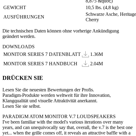
8,875 &quot;)
GEWICHT
10,5 lbs. (4,8 kg)
Schwarze Asche, Heritag
AUSFÜHRUNGEN
Cherry
Die technischen Daten können ohne vorherige Ankündigung
geändert werden.
DOWNLOADS
MONITOR SERIES 7 DATENBLATT
1.36M
MONITOR SERIES 7 HANDBUCH
2.04M
DRÜCKEN SIE
Lesen Sie die neuesten Bewertungen der Profis.
Paradigm-Produkte werden weltweit für ihre Innovation,
Klangqualität und visuelle Attraktivität anerkannt.
Lesen Sie sie selbst.
PARADIGM ATOM MONITOR V.7 LOUDSPEAKERS
I've been familiar with the model's various iterations over many
years, and can unequivocally say that, overall, the v.7 is the best one
yet... when the grille comes off, it reveals an attractive baffle with a