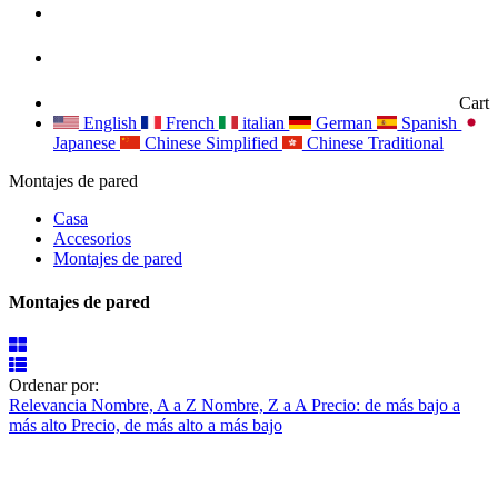
Cart
English
French
italian
German
Spanish
Japanese
Chinese Simplified
Chinese Traditional
Montajes de pared
Casa
Accesorios
Montajes de pared
Montajes de pared
Ordenar por:
Relevancia
Nombre, A a Z
Nombre, Z a A
Precio: de más bajo a
más alto
Precio, de más alto a más bajo