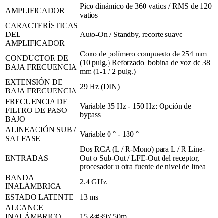
Pico dinámico de 360 vatios / RMS de 120
AMPLIFICADOR
vatios
CARACTERÍSTICAS
DEL
Auto-On / Standby, recorte suave
AMPLIFICADOR
Cono de polímero compuesto de 254 mm
CONDUCTOR DE
(10 pulg.) Reforzado, bobina de voz de 38
BAJA FRECUENCIA
mm (1-1 / 2 pulg.)
EXTENSIÓN DE
29 Hz (DIN)
BAJA FRECUENCIA
FRECUENCIA DE
Variable 35 Hz - 150 Hz; Opción de
FILTRO DE PASO
bypass
BAJO
ALINEACIÓN SUB /
Variable 0 ° - 180 °
SAT FASE
Dos RCA (L / R-Mono) para L / R Line-
ENTRADAS
Out o Sub-Out / LFE-Out del receptor,
procesador u otra fuente de nivel de línea
BANDA
2.4 GHz
INALÁMBRICA
ESTADO LATENTE
13 ms
ALCANCE
INALÁMBRICO
15 &#39;/ 50m