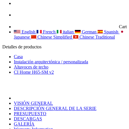
Cart
English
French
italian
German
Spanish
Japanese
Chinese Simplified
Chinese Traditional
Detalles de productos
Casa
Instalación arquitectónica / personalizada
Altavoces de techo
CI Home H65-SM v2
VISIÓN GENERAL
DESCRIPCIÓN GENERAL DE LA SERIE
PRESUPUESTO
DESCARGAS
GALERÍA