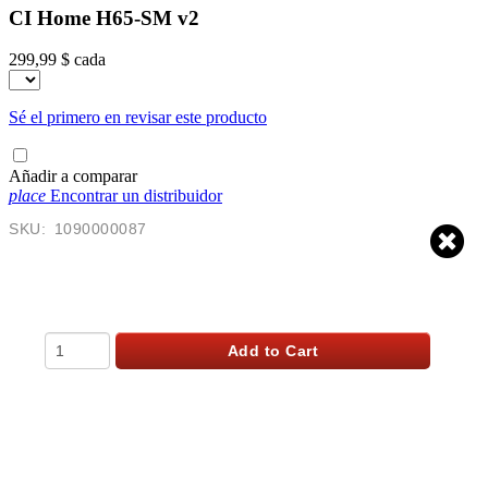
CI Home H65-SM v2
299,99 $
cada
Sé el primero en revisar este producto
Añadir a comparar
place
Encontrar un distribuidor
SKU:
1090000087
$
299.99
USD
Qty
Add to Cart