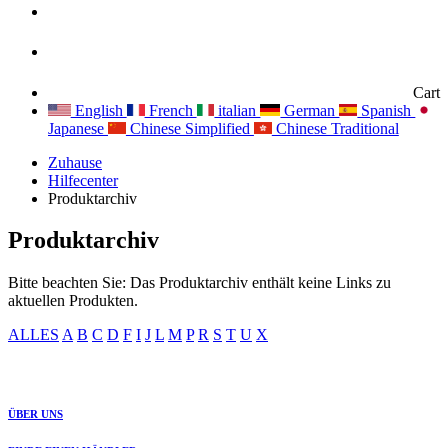
Cart
English
French
italian
German
Spanish
Japanese
Chinese Simplified
Chinese Traditional
Zuhause
Hilfecenter
Produktarchiv
Produktarchiv
Bitte beachten Sie: Das Produktarchiv enthält keine Links zu
aktuellen Produkten.
ALLES
A
B
C
D
F
I
J
L
M
P
R
S
T
U
X
ÜBER UNS