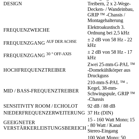
DESIGN
Treibern, 2 x 2-Wege-
Decken- / Wandeinbau,
GRIP ™ -Chassis /
Montagehalterung
Elektroakustisch 3.
FREQUENZWEICHE
Ordnung bei 2,5 kHz
± 2 dB von 58 Hz - 22
AUF DER ACHSE
FREQUENZGANG
kHz
± 2 dB von 58 Hz - 17
30 ° OFF-AXIS
FREQUENZGANG
kHz
Zwei 25-mm-G-PAL ™
HOCHFREQUENZTREIBER
-Domekühlkörper aus
Druckguss
210-mm-S-PAL ™ -
Kegel, 38-mm-
MID / BASS-FREQUENZTREIBER
Schwingspule, GRIP ™
-Chassis
SENSITIVITY ROOM / ECHOLOT
92 dB / 88 dB
NIEDERFREQUENZERWEITERUNG
37 Hz (DIN)
15 - 160 Watt Mono; 15
GEEIGNETER
- 80 Watt / Kanal
VERSTÄRKERLEISTUNGSBEREICH
Stereo-Eingang
100 Watt Mono; 50