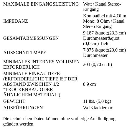
MAXIMALE EINGANGSLEISTUNG
Watt / Kanal Stereo-
Eingang
Kompatibel mit 4 Ohm
IMPEDANZ
Mono; 8 Ohm / Kanal
Stereo Eingang
9,187 &quot;(23,3 cm)
GESAMTABMESSUNGEN
Durchmesser&quot;
(0,0 cm) Tiefe
7,875 &quot;(20,0 cm)
AUSSCHNITTMAßE
Durchmesser
MINIMALES INTERNES VOLUMEN
20 l (0,70 cu ft)
ERFORDERLICH
MINIMALE EINBAUTIEFE
(ERFORDERLICHE TIEFE IST DER
ABSTAND ZWISCHEN 1/2
8,9 cm
"TROCKENBAU ODER
ÄHNLICHEM MATERIAL.)
GEWICHT
11 lbs. (5,0 kg)
AUSFÜHRUNGEN
Weiß lackierbar
Die technischen Daten können ohne vorherige Ankündigung
geändert werden.