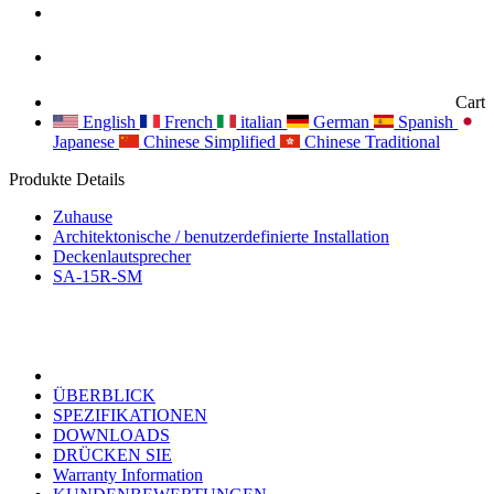
Cart
English
French
italian
German
Spanish
Japanese
Chinese Simplified
Chinese Traditional
Produkte Details
Zuhause
Architektonische / benutzerdefinierte Installation
Deckenlautsprecher
SA-15R-SM
ÜBERBLICK
SPEZIFIKATIONEN
DOWNLOADS
DRÜCKEN SIE
Warranty Information