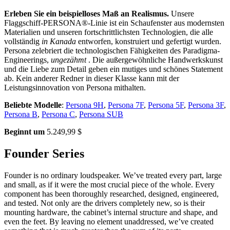
Erleben Sie ein beispielloses Maß an Realismus.
Unsere
Flaggschiff-PERSONA®-Linie ist ein Schaufenster aus modernsten
Materialien und unseren fortschrittlichsten Technologien, die alle
vollständig
in Kanada
entworfen, konstruiert und gefertigt wurden.
Persona zelebriert die technologischen Fähigkeiten des Paradigma-
Engineerings,
ungezähmt
. Die außergewöhnliche Handwerkskunst
und die Liebe zum Detail geben ein mutiges und schönes Statement
ab. Kein anderer Redner in dieser Klasse kann mit der
Leistungsinnovation von Persona mithalten.
Beliebte Modelle
:
Persona 9H
,
Persona 7F
,
Persona 5F
,
Persona 3F
,
Persona B
,
Persona C
,
Persona SUB
Beginnt um
5.249,99 $
Founder Series
Founder is no ordinary loudspeaker. We’ve treated every part, large
and small, as if it were the most crucial piece of the whole. Every
component has been thoroughly researched, designed, engineered,
and tested. Not only are the drivers completely new, so is their
mounting hardware, the cabinet’s internal structure and shape, and
even the feet. By leaving no element unaddressed, we’ve created