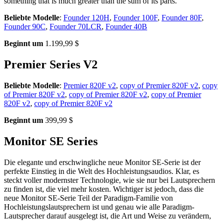
something that is much greater than the sum of its parts.
Beliebte Modelle
:
Founder 120H
,
Founder 100F
,
Founder 80F
,
Founder 90C
,
Founder 70LCR
,
Founder 40B
Beginnt um
1.199,99 $
Premier Series V2
Beliebte Modelle
:
Premier 820F v2
,
copy of Premier 820F v2
,
copy
of Premier 820F v2
,
copy of Premier 820F v2
,
copy of Premier
820F v2
,
copy of Premier 820F v2
Beginnt um
399,99 $
Monitor SE Series
Die elegante und erschwingliche neue Monitor SE-Serie ist der
perfekte Einstieg in die Welt des Hochleistungsaudios. Klar, es
steckt voller modernster Technologie, wie sie nur bei Lautsprechern
zu finden ist, die viel mehr kosten. Wichtiger ist jedoch, dass die
neue Monitor SE-Serie Teil der Paradigm-Familie von
Hochleistungslautsprechern ist und genau wie alle Paradigm-
Lautsprecher darauf ausgelegt ist, die Art und Weise zu verändern,