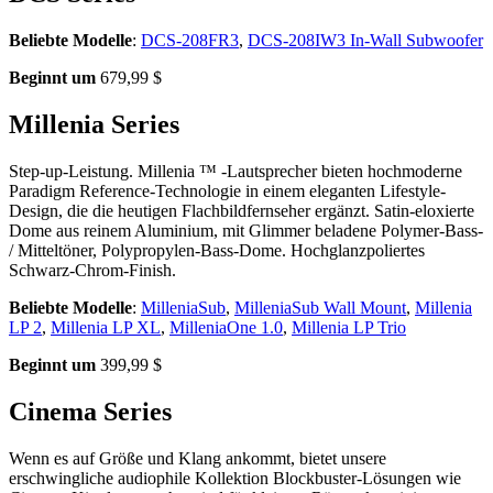
Beliebte Modelle
:
DCS-208FR3
,
DCS-208IW3 In-Wall Subwoofer
Beginnt um
679,99 $
Millenia Series
Step-up-Leistung. Millenia ™ -Lautsprecher bieten hochmoderne
Paradigm Reference-Technologie in einem eleganten Lifestyle-
Design, die die heutigen Flachbildfernseher ergänzt. Satin-eloxierte
Dome aus reinem Aluminium, mit Glimmer beladene Polymer-Bass-
/ Mitteltöner, Polypropylen-Bass-Dome. Hochglanzpoliertes
Schwarz-Chrom-Finish.
Beliebte Modelle
:
MilleniaSub
,
MilleniaSub Wall Mount
,
Millenia
LP 2
,
Millenia LP XL
,
MilleniaOne 1.0
,
Millenia LP Trio
Beginnt um
399,99 $
Cinema Series
Wenn es auf Größe und Klang ankommt, bietet unsere
erschwingliche audiophile Kollektion Blockbuster-Lösungen wie