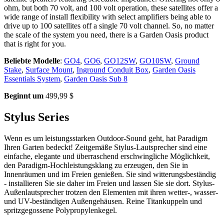
ohm, but both 70 volt, and 100 volt operation, these satellites offer a
wide range of install flexibility with select amplifiers being able to
drive up to 100 satellites off a single 70 volt channel. So, no matter
the scale of the system you need, there is a Garden Oasis product
that is right for you.
Beliebte Modelle
:
GO4
,
GO6
,
GO12SW
,
GO10SW
,
Ground
Stake
,
Surface Mount
,
Inground Conduit Box
,
Garden Oasis
Essentials System
,
Garden Oasis Sub 8
Beginnt um
499,99 $
Stylus Series
Wenn es um leistungsstarken Outdoor-Sound geht, hat Paradigm
Ihren Garten bedeckt! Zeitgemäße Stylus-Lautsprecher sind eine
einfache, elegante und überraschend erschwingliche Möglichkeit,
den Paradigm-Hochleistungsklang zu erzeugen, den Sie in
Innenräumen und im Freien genießen. Sie sind witterungsbeständig
- installieren Sie sie daher im Freien und lassen Sie sie dort. Stylus-
Außenlautsprecher trotzen den Elementen mit ihren wetter-, wasser-
und UV-beständigen Außengehäusen. Reine Titankuppeln und
spritzgegossene Polypropylenkegel.