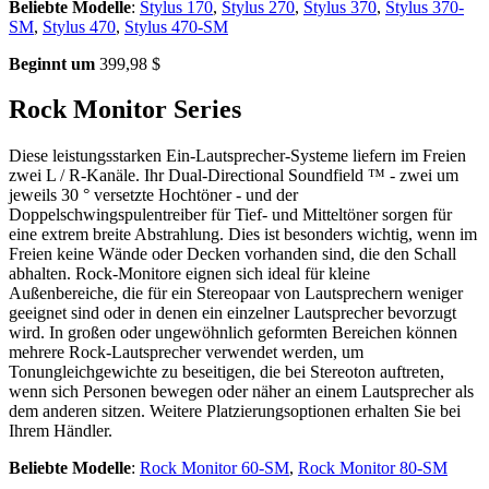
Beliebte Modelle
:
Stylus 170
,
Stylus 270
,
Stylus 370
,
Stylus 370-
SM
,
Stylus 470
,
Stylus 470-SM
Beginnt um
399,98 $
Rock Monitor Series
Diese leistungsstarken Ein-Lautsprecher-Systeme liefern im Freien
zwei L / R-Kanäle. Ihr Dual-Directional Soundfield ™ - zwei um
jeweils 30 ° versetzte Hochtöner - und der
Doppelschwingspulentreiber für Tief- und Mitteltöner sorgen für
eine extrem breite Abstrahlung. Dies ist besonders wichtig, wenn im
Freien keine Wände oder Decken vorhanden sind, die den Schall
abhalten. Rock-Monitore eignen sich ideal für kleine
Außenbereiche, die für ein Stereopaar von Lautsprechern weniger
geeignet sind oder in denen ein einzelner Lautsprecher bevorzugt
wird. In großen oder ungewöhnlich geformten Bereichen können
mehrere Rock-Lautsprecher verwendet werden, um
Tonungleichgewichte zu beseitigen, die bei Stereoton auftreten,
wenn sich Personen bewegen oder näher an einem Lautsprecher als
dem anderen sitzen. Weitere Platzierungsoptionen erhalten Sie bei
Ihrem Händler.
Beliebte Modelle
:
Rock Monitor 60-SM
,
Rock Monitor 80-SM