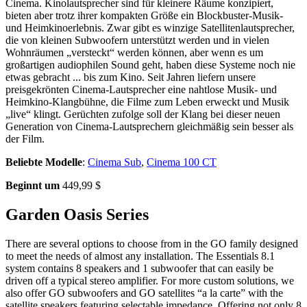
Cinema. Kinolautsprecher sind für kleinere Räume konzipiert,
bieten aber trotz ihrer kompakten Größe ein Blockbuster-Musik-
und Heimkinoerlebnis. Zwar gibt es winzige Satellitenlautsprecher,
die von kleinen Subwoofern unterstützt werden und in vielen
Wohnräumen „versteckt“ werden können, aber wenn es um
großartigen audiophilen Sound geht, haben diese Systeme noch nie
etwas gebracht ... bis zum Kino. Seit Jahren liefern unsere
preisgekrönten Cinema-Lautsprecher eine nahtlose Musik- und
Heimkino-Klangbühne, die Filme zum Leben erweckt und Musik
„live“ klingt. Gerüchten zufolge soll der Klang bei dieser neuen
Generation von Cinema-Lautsprechern gleichmäßig sein besser als
der Film.
Beliebte Modelle
:
Cinema Sub
,
Cinema 100 CT
Beginnt um
449,99 $
Garden Oasis Series
There are several options to choose from in the GO family designed
to meet the needs of almost any installation. The Essentials 8.1
system contains 8 speakers and 1 subwoofer that can easily be
driven off a typical stereo amplifier. For more custom solutions, we
also offer GO subwoofers and GO satellites “a la carte” with the
satellite speakers featuring selectable impedance. Offering not only 8