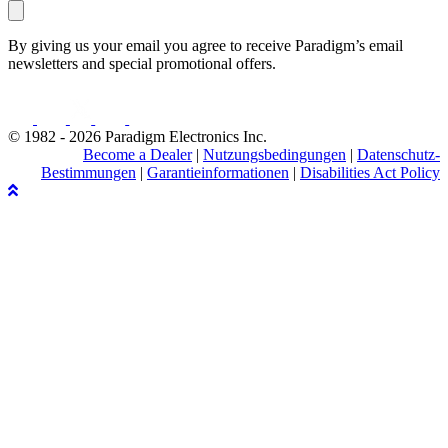
By giving us your email you agree to receive Paradigm’s email
newsletters and special promotional offers.
© 1982 - 2026 Paradigm Electronics Inc.
Become a Dealer
|
Nutzungsbedingungen
|
Datenschutz-
Bestimmungen
|
Garantieinformationen
|
Disabilities Act Policy