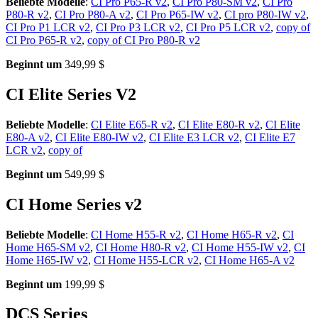
Beliebte Modelle
:
CI Pro P65-R v2
,
CI Pro P80-SM v2
,
CI Pro
P80-R v2
,
CI Pro P80-A v2
,
CI Pro P65-IW v2
,
CI pro P80-IW v2
,
CI Pro P1 LCR v2
,
CI Pro P3 LCR v2
,
CI Pro P5 LCR v2
,
copy of
CI Pro P65-R v2
,
copy of CI Pro P80-R v2
Beginnt um
349,99 $
CI Elite Series V2
Beliebte Modelle
:
CI Elite E65-R v2
,
CI Elite E80-R v2
,
CI Elite
E80-A v2
,
CI Elite E80-IW v2
,
CI Elite E3 LCR v2
,
CI Elite E7
LCR v2
,
copy of
Beginnt um
549,99 $
CI Home Series v2
Beliebte Modelle
:
CI Home H55-R v2
,
CI Home H65-R v2
,
CI
Home H65-SM v2
,
CI Home H80-R v2
,
CI Home H55-IW v2
,
CI
Home H65-IW v2
,
CI Home H55-LCR v2
,
CI Home H65-A v2
Beginnt um
199,99 $
DCS Series