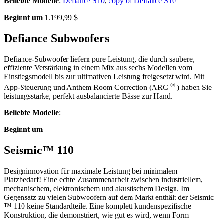
Beliebte Modelle
:
Defiance S10
,
copy of Defiance S10
Beginnt um
1.199,99 $
Defiance Subwoofers
Defiance-Subwoofer liefern pure Leistung, die durch saubere,
effiziente Verstärkung in einem Mix aus sechs Modellen vom
Einstiegsmodell bis zur ultimativen Leistung freigesetzt wird. Mit
®
App-Steuerung und Anthem Room Correction (ARC
) haben Sie
leistungsstarke, perfekt ausbalancierte Bässe zur Hand.
Beliebte Modelle
:
Beginnt um
Seismic™ 110
Designinnovation für maximale Leistung bei minimalem
Platzbedarf! Eine echte Zusammenarbeit zwischen industriellem,
mechanischem, elektronischem und akustischem Design. Im
Gegensatz zu vielen Subwoofern auf dem Markt enthält der Seismic
™ 110 keine Standardteile. Eine komplett kundenspezifische
Konstruktion, die demonstriert, wie gut es wird, wenn Form