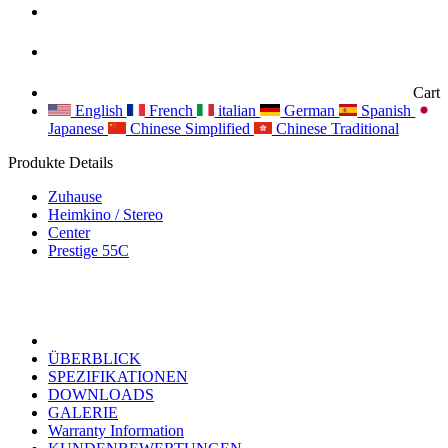
Cart
English
French
italian
German
Spanish
Japanese
Chinese Simplified
Chinese Traditional
Produkte Details
Zuhause
Heimkino / Stereo
Center
Prestige 55C
ÜBERBLICK
SPEZIFIKATIONEN
DOWNLOADS
GALERIE
Warranty Information