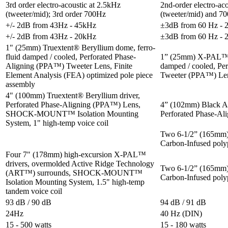
3rd order electro-acoustic at 2.5kHz
2nd-order electro-aco
(tweeter/mid); 3rd order 700Hz
(tweeter/mid) and 7
+/- 2dB from 43Hz - 45kHz
±3dB from 60 Hz - 
+/- 2dB from 43Hz - 20kHz
±3dB from 60 Hz - 
1" (25mm) Truextent® Beryllium dome, ferro-
fluid damped / cooled, Perforated Phase-
1” (25mm) X-PAL™ d
Aligning (PPA™) Tweeter Lens, Finite
damped / cooled, Per
Element Analysis (FEA) optimized pole piece
Tweeter (PPA™) Le
assembly
4" (100mm) Truextent® Beryllium driver,
Perforated Phase-Aligning (PPA™) Lens,
4” (102mm) Black 
SHOCK-MOUNT™ Isolation Mounting
Perforated Phase-A
System, 1" high-temp voice coil
Two 6-1/2” (165mm
Carbon-Infused poly
Four 7" (178mm) high-excursion X-PAL™
drivers, overmolded Active Ridge Technology
Two 6-1/2” (165mm
(ART™) surrounds, SHOCK-MOUNT™
Carbon-Infused poly
Isolation Mounting System, 1.5" high-temp
tandem voice coil
93 dB / 90 dB
94 dB / 91 dB
24Hz
40 Hz (DIN)
15 - 500 watts
15 - 180 watts